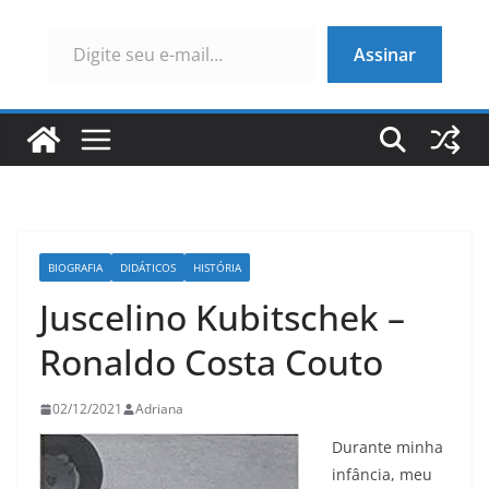
Digite seu e-mail…
Assinar
BIOGRAFIA
DIDÁTICOS
HISTÓRIA
Juscelino Kubitschek –
Ronaldo Costa Couto
02/12/2021
Adriana
Durante minha
infância, meu