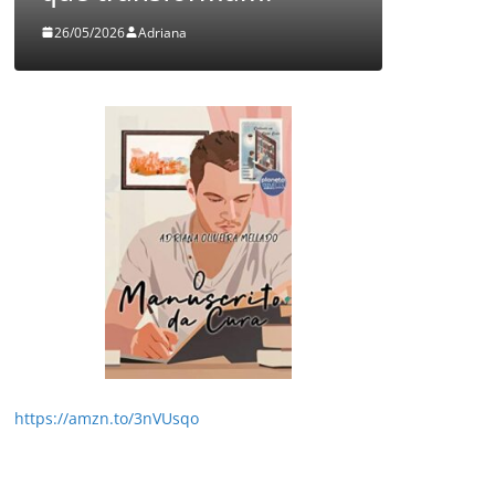
26/05/2026
Adriana
05/08/2026
https://amzn.to/3nVUsqo