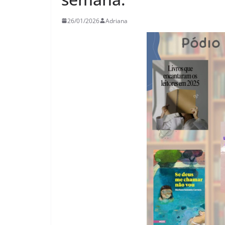
26
Adriana
29/05/2026
Adriana
26/01/2026
Adriana