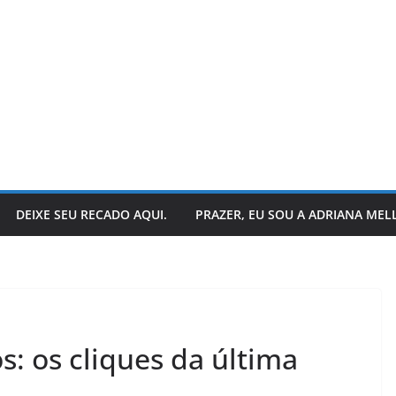
DEIXE SEU RECADO AQUI.
PRAZER, EU SOU A ADRIANA MEL
LER E RELER
stórias:
Dupla de inspiração:
: os cliques da última
 encerra
explorando dois livros
ias.
de Chico Xavier.