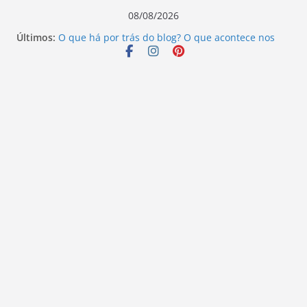
Pular
08/08/2026
para
Últimos:
O que há por trás do blog? O que acontece nos
o
bastidores!
Escritores que mudaram o rumo da literatura:
conteúdo
descubra seus legados.
Além do que os olhos podem ver – Ivo Pazin
Ninguém ouve o sangue – Elizandro Todeschini
Vamos revisitar duas histórias hoje?