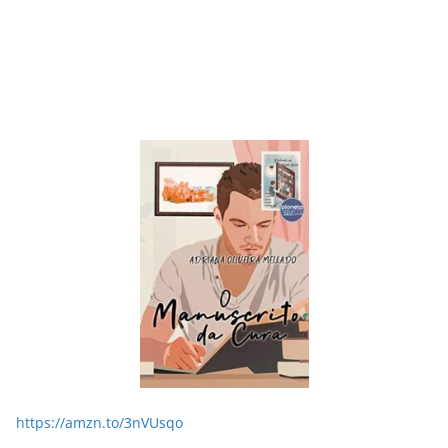
LER E RELER
Dupla de inspiração: explorando dois livros de
Chico Xavier.
28/05/2026
Adriana
https://amzn.to/3nVUsqo