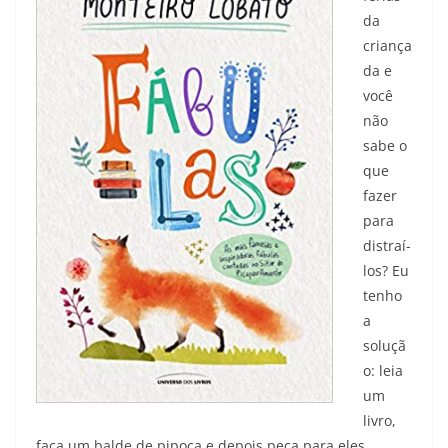
da
criança
da e
você
não
sabe o
que
fazer
para
distraí-
los? Eu
tenho
a
soluçã
o: leia
um
livro,
faça um balde de pipoca e depois peça para eles