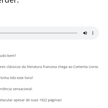
28/05/2026
Adriana
 tudo bem?
es clássicos da literatura francesa chega ao Comenta Livros.
inha lido este livro?
riência sensacional.
petacular apesar de suas 1922 páginas!