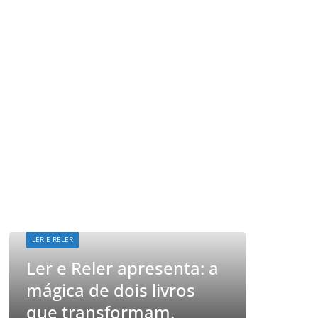
LER E RELER
Ler e Reler apresenta: a
LER E RELER
mágica de dois livros
Vamos 
que transformam.
históri