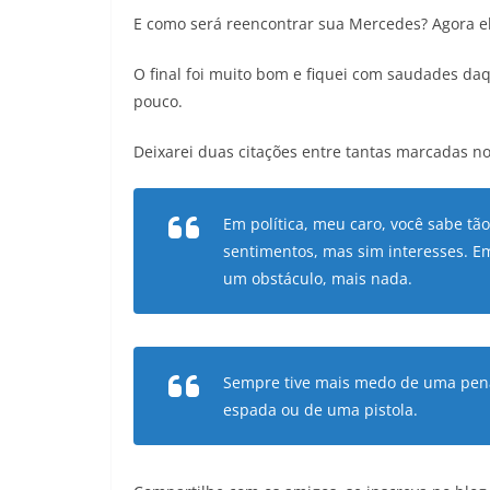
E como será reencontrar sua Mercedes? Agora el
O final foi muito bom e fiquei com saudades da
pouco.
Deixarei duas citações entre tantas marcadas no 
Em política, meu caro, você sabe t
sentimentos, mas sim interesses. 
um obstáculo, mais nada.
Sempre tive mais
medo de uma pena
espada ou de uma pistola.