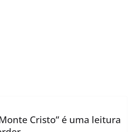
LER E RELER
stórias:
Dupla de inspiração:
Monte Cristo” é uma leitura
 encerra
explorando dois livros
ias.
de Chico Xavier.
rder.