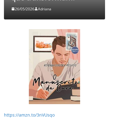
26/05/2026
Adriana
05/08/2026
https://amzn.to/3nVUsqo