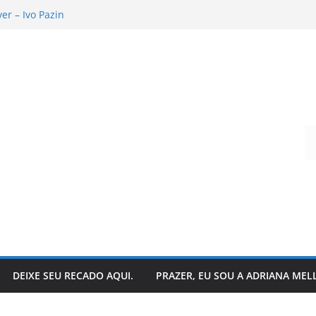
r – Ivo Pazin
andro Todeschini
 hoje?
que acontece nos bastidores!
o da literatura: descubra
Digite seu e-mail…
DEIXE SEU RECADO AQUI.
PRAZER, EU SOU A ADRIANA MEL