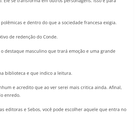
. Ele se transforma em outros personagens. Isso é para
 polêmicas e dentro do que a sociedade francesa exigia.
otivo de redenção do Conde.
rá o destaque masculino que trará emoção e uma grande
 biblioteca e que indico a leitura.
nhum e acredito que ao ver serei mais critica ainda. Afinal,
do enredo.
rias editoras e Sebos, você pode escolher aquele que entra no