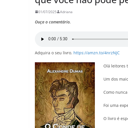
26
Adriana
29/05/2026
Adriana
01/07/2025
Adriana
Ouça o comentário.
Adquira o seu livro.
https://amzn.to/4nrzNJC
Olá leitores
Um dos maior
Como nunca t
Foi uma expe
O livro é es