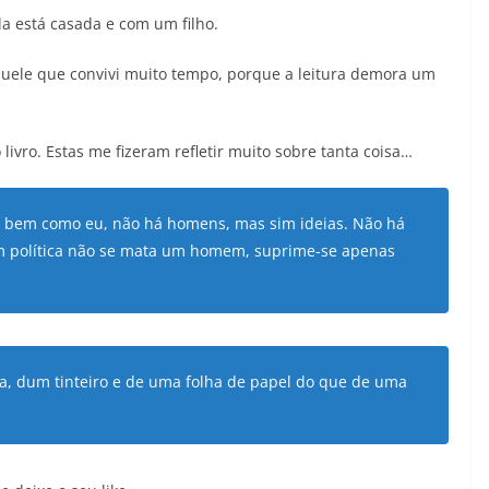
a está casada e com um filho.
quele que convivi muito tempo, porque a leitura demora um
livro. Estas me fizeram refletir muito sobre tanta coisa…
ão bem como eu, não há homens, mas sim ideias. Não há
Em política não se mata um homem, suprime-se apenas
, dum tinteiro e de uma folha de papel do que de uma