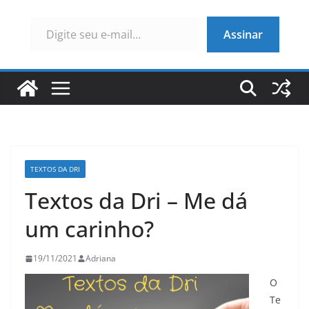
Digite seu e-mail…
Assinar
TEXTOS DA DRI
Textos da Dri – Me dá
um carinho?
19/11/2021
Adriana
O
Te