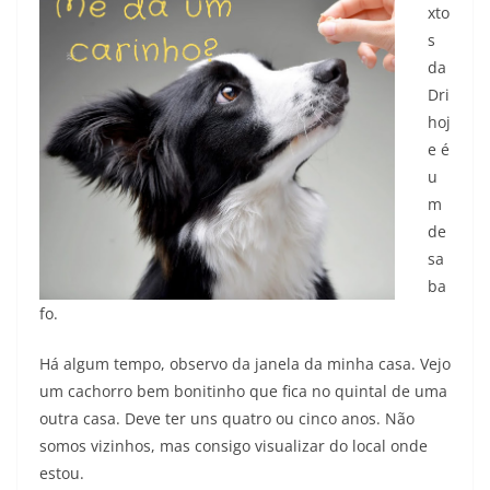
xto
s
da
Dri
hoj
e é
u
m
de
sa
ba
fo.
Há algum tempo, observo da janela da minha casa. Vejo
um cachorro bem bonitinho que fica no quintal de uma
outra casa. Deve ter uns quatro ou cinco anos. Não
somos vizinhos, mas consigo visualizar do local onde
estou.