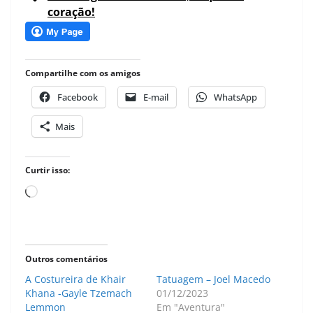
coração!
Compartilhe com os amigos
Facebook
E-mail
WhatsApp
Mais
Curtir isso:
Carregando...
Outros comentários
A Costureira de Khair
Tatuagem – Joel Macedo
Khana -Gayle Tzemach
01/12/2023
Lemmon
Em "Aventura"